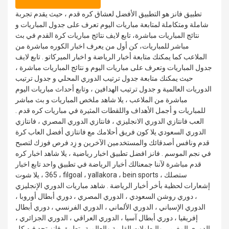
تطبيق فانز هو التطبيق الأفضل لعشاق كره قدم ، حيث يقدم تجربة
شاملة ومتكاملة لمتابعة مباريات اليوم تعرف على جدول المباريات و
نتائج المباريات مباشرة، تابع لايف نتائج مباريات كرة القدم في بث
مباشر للمباريات، كن أول من يعرف اخبار الكوره مباشرة من
الملاعب كما يمكنك متابعة أخبار الرياضة و اخبار الميركاتو . تابع لايف
جدول المباريات وتعرف على مباريات اليوم و نتائج المباريات مباشرة ،
حيث يمكنك متابعة جدول ترتيب الدوري المحلي و جدول ترتيب
الدوريات العالمية و جدول ترتيب الهدافين ، وتابع أحداث مباريات اليوم
مباشرة من الملاعب ، يلا شاهد ملخص المباريات و بث مباشر
للمباريات و أجمل الأهداف واللقطات المثيرة في مباريات كره قدم .
العب فانتازي الدوري الانجليزي ، فانتازي الدوري المصري ، فانتازي
الدوري السعودي يلا كون فريق أحلامك مع فانتازي أفضل العاب كرة
قدم ونافس أصدقائك والمستخدمين الآخرين و زِد فرص فوزك لتصبح
في نجم الموسم . فانز افضل تطبيق اخبار رياضية ، يلا شاهد اخبار كره
قدم مباشرة لآننا جمعنالك أخبار الرياضة في تطبيق واحد تابع اخبار
365 ، يلا شوت ، filgoal ، yallakora ، bein sports ، ستصلك
إشعارات لحظية بأخر أخبار الرياضة . شاهد مباريات الدوري الإنجليزي
، دوري روشن السعودي ، الدوري المصري ، دوري أبطال أوروبا ،
الدوري الإسباني ، الدوري الألماني ، الدوري الفرنسي ، دوري أبطال
إفريقيا ، دوري أبطال آسيا ، الدوري العراقي ، الدوري الجزائري ،
الدوري المغربي والبطولات القارية والعالمية . تطبيق فانز تجد فيه كل