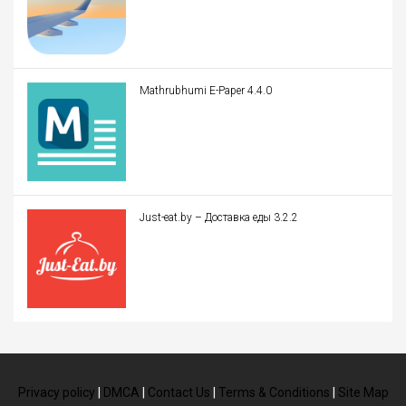
Mathrubhumi E-Paper 4.4.0
Just-eat.by – Доставка еды 3.2.2
Privacy policy
|
DMCA
|
Contact Us
|
Terms & Conditions
|
Site Map