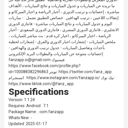
ما تريده عن المباريات و جدول المباريات و نتائج المباريات ، الأهداف
مباشرة ، إحصائيات و ترتيب الدوري ، أخبار الرياضة و اخبار الميركاتو و
إنتقالات اللاعبين ، ترتيب الهدافين . خصائص التطبيق تشمل : - مباريات
اليوم و جدول المباريات و نتائج المباريات مباشرة - فانتازي الدوري
الانجليزي ، فانتازي الدوري المصري ، فانتازي الدوري السعودي - أخبار
الرياضة ، اخبار الميركاتو ، اخبار كره قدم - بث مباشر للمباريات ،
ملخص المباريات - إشعارات اخبار الدوري والفرق - إشعارات لحظية
بأحداث وتفاصيل المباريات - جدول ترتيب الدوري والهدافين -
إحصائيات متنوعة عن المباريات والبطولات البريد الإلكتروني:
fanzapp.io@gmail.com فيسبوك:
https://www.facebook.com/profile.php?
id=100088382296863 تويتر: https://twitter.com/fanz_app
انستجرام : https://www.instagram.com/fanzapp.io/ تيك توك :
https://www.tiktok.com/@fanz_app
Specifications
Version: 1.1.24
Requires: Android : 7.1
Package Name: : com.fanzapp
Whats New: -
Updated: 2025-01-17