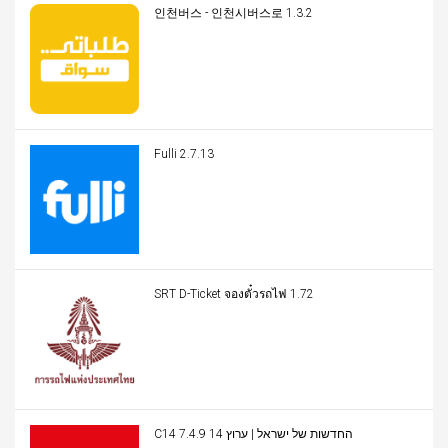
인천버스 - 인천시버스로 1.3.2
Fulli 2.7.13
SRT D-Ticket จองตั๋วรถไฟ 1.72
C14 החדשות של ישראל | ערוץ 14 7.4.9