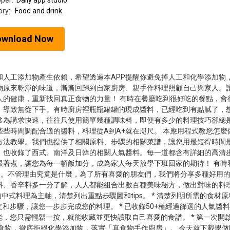
oper:
Daily app studio
ory:
Food and drink
ownload Now
和人工添加物產生依賴，希望透過本APP提醒你避免掉人工和化學添加物
物原來乾淨的味道，漸漸回歸到自家廚房、親手作料理照顧自己與家人。
人的健康，重新找回真正食物的力量！ 有時在餐廳吃到很好吃的餐點，會
，導致無從下手。有時廚房裡瓶瓶罐罐的現成醬料，已經吃到有點膩了，
常為講求快速，往往只使用簡單幾種調味料，即便有多少的料理技巧卻總
些時間調配合適的醬料，料理從A到A+就在咫尺。 本應用程式教您怎麽
方法教學。我們也提供了相關原料、步驟的相關菜譜，讓您用最短得時間
，也收錄了西式、南洋及日韓的相關人氣醬料。每一道都含有詳細的高清
跟著煮，讓您為每一頓飯加分，成為家人每天放學下班回家的期待！ 有時
..。不管理由究竟是什麼，為了所有喜愛的朋友們，我們將分享多種好用
料、香辛料多一分了解，人人都能組合出數百種美味秘方，做出對味的料
的中式料理為主軸，清楚列出重點步驟圖和tips。 * 清楚列明所需的食材
文和步驟，讓您一步步完成您的料理。 * 已收錄50+種經過篩選的人氣醬
能，您只需輕鬆一按，就能收藏並更快讀取自己喜愛的食譜。 * 第一次開啟
食物，徹底拒絕化學添加物，落實「真食物手作廚房」。 今天就下載學做