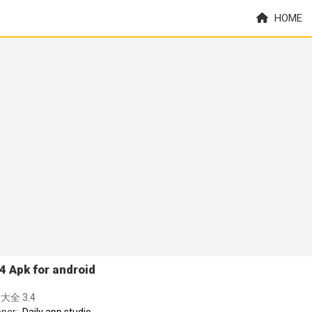
HOME
pk for android
全 3.4