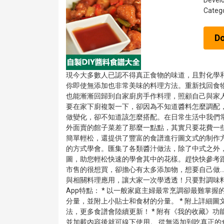
Devel
Categ
D
現今大多數人已認不得真正食物的味道，且對化學
你即使無添加也非常美味的料理方法。重新找回食
也能漸漸回歸到自家廚房手作料理，照顧自己與家
要在家下廚複製一下，卻因為不知道醬料怎麼調配
做變化，卻不知道該怎麼搭配。在日常生活中我們
外面賣的館子菜差了那麼一點點，其實只要花費一些
簡單輕松，還提供了豐富的食譜進行圖文式的制作
的方式學會。匯集了各類醬汁做法，除了中式之外
圖，助您輕松快速的學會其中的花樣。趕快快參考
市售的很想買，卻擔心有太多添加物，想要自己做.
與相關料理應用，讓大家一次學透透！只要對調味
App特點： * 以一般家庭主婦最常烹調卻最難掌握
分量，並附上小貼士和食材的分量。 * 附上詳細圖
法，更多食譜會陸續更新！ * 附有《我的收藏》功
並加載內容後就可線下使用。 從無添加到吃真正的