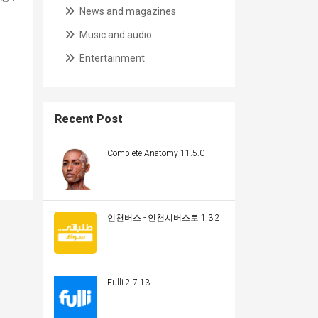
News and magazines
Music and audio
Entertainment
Recent Post
Complete Anatomy 11.5.0
인천버스 - 인천시버스로 1.3.2
Fulli 2.7.13