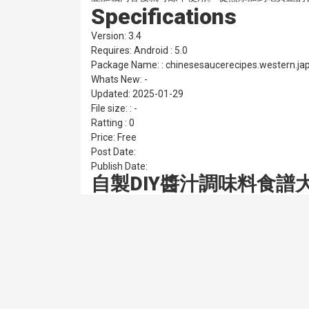
Specifications
Version: 3.4
Requires: Android : 5.0
Package Name: : chinesesaucerecipes.western.j
Whats New: -
Updated: 2025-01-29
File size: : -
Ratting : 0
Price: Free
Post Date:
Publish Date:
自製DIY醬汁調味料食譜大全 3