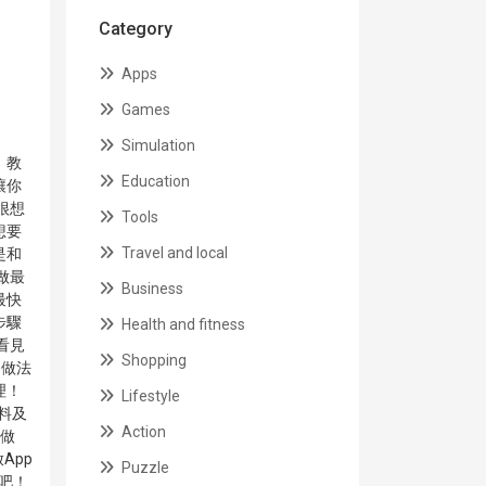
Category
Apps
Games
Simulation
，教
Education
讓你
很想
Tools
想要
Travel and local
是和
做最
Business
最快
步驟
Health and fitness
看見
Shopping
的做法
理！
Lifestyle
原料及
Action
料做
App
Puzzle
吧！