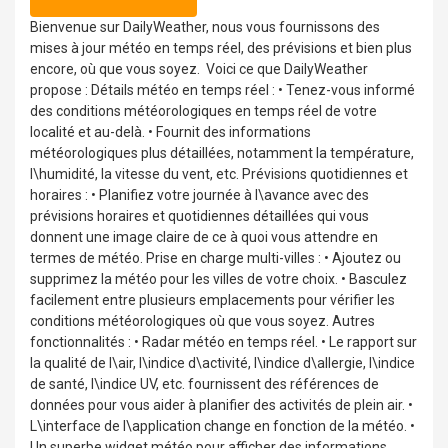
Bienvenue sur DailyWeather, nous vous fournissons des
mises à jour météo en temps réel, des prévisions et bien plus
encore, où que vous soyez. ️ Voici ce que DailyWeather
propose : Détails météo en temps réel : • Tenez-vous informé
des conditions météorologiques en temps réel de votre
localité et au-delà. • Fournit des informations
météorologiques plus détaillées, notamment la température,
l\humidité, la vitesse du vent, etc. Prévisions quotidiennes et
horaires : • Planifiez votre journée à l\avance avec des
prévisions horaires et quotidiennes détaillées qui vous
donnent une image claire de ce à quoi vous attendre en
termes de météo. Prise en charge multi-villes : • Ajoutez ou
supprimez la météo pour les villes de votre choix. • Basculez
facilement entre plusieurs emplacements pour vérifier les
conditions météorologiques où que vous soyez. Autres
fonctionnalités : • Radar météo en temps réel. • Le rapport sur
la qualité de l\air, l\indice d\activité, l\indice d\allergie, l\indice
de santé, l\indice UV, etc. fournissent des références de
données pour vous aider à planifier des activités de plein air. •
L\interface de l\application change en fonction de la météo. •
Un superbe widget météo pour afficher des informations