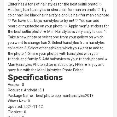
Editor has a tons of hair styles for the best selfie photo: ♡
Add long hair hairstyles or short hair for man on photo ♡ Try
color hair like black hair hairstyle or blue hair for man on photo
♡ We have kids boys hairstyles to try on! ♡ You can add
beard or mustache on your photo! ♡ Apply men\s stickers for
the best selfie photo! ★ Man Hairstyles is very easy to use: 1.
Take a new photo or select one from your gallery on which
you want to change hair 2. Select hairstyles from hairstyles
collection 3. Select other stickers which you want to add to
the photo 4. Share your photos with hairstyles with your
friends and family 5. Add hairstyles to your friends photos! ★
Man Hairstyles Photo Editor is absolutely FREE ★ Enjoy and
have fun with the Man Hairstyles Photo Editor!
Specifications
Version: 0
Requires: Android : 5.1
Package Name: : best.photo.app.manhairstyles2018
Whats New: 0
Updated: 2024-11-12
File size: : 0