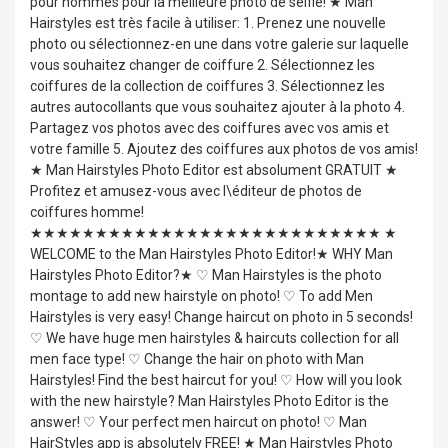
pour hommes pour la meilleure photo de selfie! ★ Man
Hairstyles est très facile à utiliser: 1. Prenez une nouvelle
photo ou sélectionnez-en une dans votre galerie sur laquelle
vous souhaitez changer de coiffure 2. Sélectionnez les
coiffures de la collection de coiffures 3. Sélectionnez les
autres autocollants que vous souhaitez ajouter à la photo 4.
Partagez vos photos avec des coiffures avec vos amis et
votre famille 5. Ajoutez des coiffures aux photos de vos amis!
★ Man Hairstyles Photo Editor est absolument GRATUIT ★
Profitez et amusez-vous avec l\éditeur de photos de
coiffures homme!
★★★★★★★★★★★★★★★★★★★★★★★★★★★ ★
WELCOME to the Man Hairstyles Photo Editor!★ WHY Man
Hairstyles Photo Editor?★ ♡ Man Hairstyles is the photo
montage to add new hairstyle on photo! ♡ To add Men
Hairstyles is very easy! Change haircut on photo in 5 seconds!
♡ We have huge men hairstyles & haircuts collection for all
men face type! ♡ Change the hair on photo with Man
Hairstyles! Find the best haircut for you! ♡ How will you look
with the new hairstyle? Man Hairstyles Photo Editor is the
answer! ♡ Your perfect men haircut on photo! ♡ Man
HairStyles app is absolutely FREE! ★ Man Hairstyles Photo