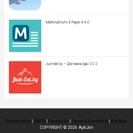
Mathrubhumi E-Paper 4.4.0
Just-eat.by – Доставка еды 3.2.2
Privacy policy
|
DMCA
|
Contact Us
|
Terms & Conditions
|
Site Map
COPYRIGHT © 2026
ApkJim