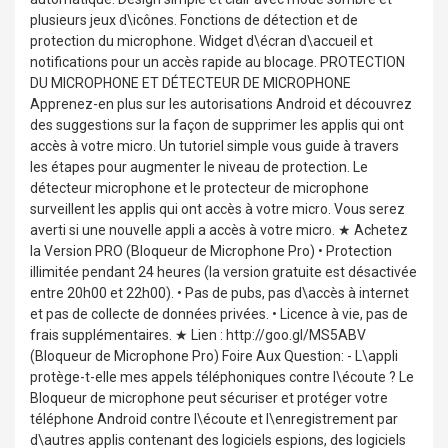
plusieurs jeux d\icônes. Fonctions de détection et de
protection du microphone. Widget d\écran d\accueil et
notifications pour un accès rapide au blocage. PROTECTION
DU MICROPHONE ET DÉTECTEUR DE MICROPHONE
Apprenez-en plus sur les autorisations Android et découvrez
des suggestions sur la façon de supprimer les applis qui ont
accès à votre micro. Un tutoriel simple vous guide à travers
les étapes pour augmenter le niveau de protection. Le
détecteur microphone et le protecteur de microphone
surveillent les applis qui ont accès à votre micro. Vous serez
averti si une nouvelle appli a accès à votre micro. ★ Achetez
la Version PRO (Bloqueur de Microphone Pro) • Protection
illimitée pendant 24 heures (la version gratuite est désactivée
entre 20h00 et 22h00). • Pas de pubs, pas d\accès à internet
et pas de collecte de données privées. • Licence à vie, pas de
frais supplémentaires. ★ Lien : http://goo.gl/MS5ABV
(Bloqueur de Microphone Pro) Foire Aux Question: - L\appli
protège-t-elle mes appels téléphoniques contre l\écoute ? Le
Bloqueur de microphone peut sécuriser et protéger votre
téléphone Android contre l\écoute et l\enregistrement par
d\autres applis contenant des logiciels espions, des logiciels