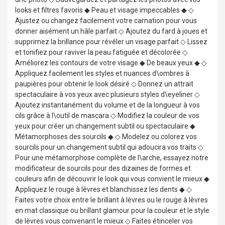
looks et filtres favoris ◆ Peau et visage impeccables ◆ ◇
Ajustez ou changez facilement votre carnation pour vous
donner aisément un hâle parfait ◇ Ajoutez du fard à joues et
supprimez la brillance pour révéler un visage parfait ◇ Lissez
et tonifiez pour raviver la peau fatiguée et décolorée ◇
Améliorez les contours de votre visage ◆ De beaux yeux ◆ ◇
Appliquez facilement les styles et nuances d\ombres à
paupières pour obtenir le look désiré ◇ Donnez un attrait
spectaculaire à vos yeux avec plusieurs styles d\eyeliner ◇
Ajoutez instantanément du volume et de la longueur à vos
cils grâce à l\outil de mascara ◇ Modifiez la couleur de vos
yeux pour créer un changement subtil ou spectaculaire ◆
Métamorphoses des sourcils ◆ ◇ Modelez ou colorez vos
sourcils pour un changement subtil qui adoucira vos traits ◇
Pour une métamorphose complète de l\arche, essayez notre
modificateur de sourcils pour des dizaines de formes et
couleurs afin de découvrir le look qui vous convient le mieux ◆
Appliquez le rouge à lèvres et blanchissez les dents ◆ ◇
Faites votre choix entre le brillant à lèvres ou le rouge à lèvres
en mat classique ou brillant glamour pour la couleur et le style
de lèvres vous convenant le mieux ◇ Faites étinceler vos