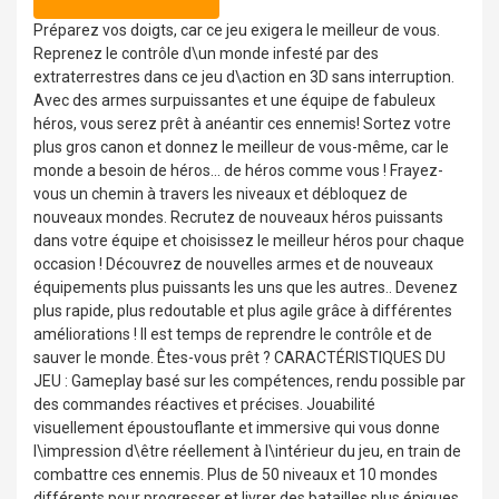
Préparez vos doigts, car ce jeu exigera le meilleur de vous.
Reprenez le contrôle d\un monde infesté par des
extraterrestres dans ce jeu d\action en 3D sans interruption.
Avec des armes surpuissantes et une équipe de fabuleux
héros, vous serez prêt à anéantir ces ennemis! Sortez votre
plus gros canon et donnez le meilleur de vous-même, car le
monde a besoin de héros... de héros comme vous ! Frayez-
vous un chemin à travers les niveaux et débloquez de
nouveaux mondes. Recrutez de nouveaux héros puissants
dans votre équipe et choisissez le meilleur héros pour chaque
occasion ! Découvrez de nouvelles armes et de nouveaux
équipements plus puissants les uns que les autres.. Devenez
plus rapide, plus redoutable et plus agile grâce à différentes
améliorations ! Il est temps de reprendre le contrôle et de
sauver le monde. Êtes-vous prêt ? CARACTÉRISTIQUES DU
JEU : Gameplay basé sur les compétences, rendu possible par
des commandes réactives et précises. Jouabilité
visuellement époustouflante et immersive qui vous donne
l\impression d\être réellement à l\intérieur du jeu, en train de
combattre ces ennemis. Plus de 50 niveaux et 10 mondes
différents pour progresser et livrer des batailles plus épiques.