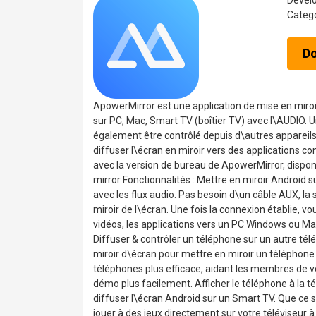
Devel
Categ
D
ApowerMirror est une application de mise en miroir
sur PC, Mac, Smart TV (boîtier TV) avec l\AUDIO. Un
également être contrôlé depuis d\autres appareils e
diffuser l\écran en miroir vers des applications c
avec la version de bureau de ApowerMirror, dispon
mirror Fonctionnalités : Mettre en miroir Android
avec les flux audio. Pas besoin d\un câble AUX, la s
miroir de l\écran. Une fois la connexion établie, 
vidéos, les applications vers un PC Windows ou Ma
Diffuser & contrôler un téléphone sur un autre t
miroir d\écran pour mettre en miroir un téléphone 
téléphones plus efficace, aidant les membres de vo
démo plus facilement. Afficher le téléphone à la t
diffuser l\écran Android sur un Smart TV. Que ce s
jouer à des jeux directement sur votre téléviseur à 