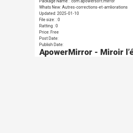
Package Name: : com.apowersoft.mirror
Whats New: Autres-corrections-et-amliorations
Updated: 2025-01-10
File size: : 0
Ratting : 0
Price: Free
Post Date:
Publish Date:
ApowerMirror - Miroir l