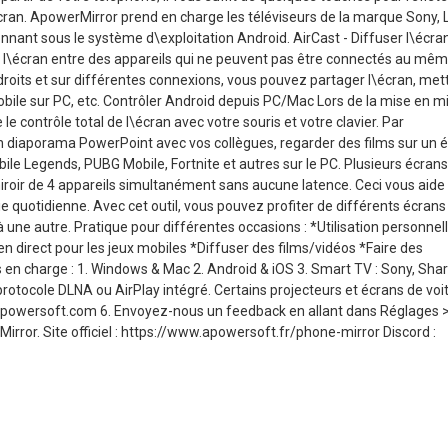
écran. ApowerMirror prend en charge les téléviseurs de la marque Sony, 
onnant sous le système d\exploitation Android. AirCast - Diffuser l\écra
r l\écran entre des appareils qui ne peuvent pas être connectés au mê
ndroits et sur différentes connexions, vous pouvez partager l\écran, met
obile sur PC, etc. Contrôler Android depuis PC/Mac Lors de la mise en mi
 contrôle total de l\écran avec votre souris et votre clavier. Par
 diaporama PowerPoint avec vos collègues, regarder des films sur un 
bile Legends, PUBG Mobile, Fortnite et autres sur le PC. Plusieurs écrans
roir de 4 appareils simultanément sans aucune latence. Ceci vous aide
ie quotidienne. Avec cet outil, vous pouvez profiter de différents écrans
ne autre. Pratique pour différentes occasions : *Utilisation personnell
n direct pour les jeux mobiles️ *Diffuser des films/vidéos️ *Faire des
ris en charge : 1. Windows & Mac 2. Android & iOS 3. Smart TV : Sony, Shar
 protocole DLNA ou AirPlay intégré. Certains projecteurs et écrans de voi
@apowersoft.com 6. Envoyez-nous un feedback en allant dans Réglages 
or. Site officiel : https://www.apowersoft.fr/phone-mirror Discord :