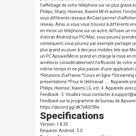
l\affichage de votre téléphone sur un plus grand 
Philips, Sharp, Hisense, Xiaomi MI et autres foncti
sous différents réseaux AirCast permet d\affiche
réseau. Ainsi, si vous vous trouvez à différents e
en miroir un téléphone sur un autre, diffuser un m
d\écran Android sur PC/Mac, vous pouvez prendre le
conséquent, vous pouvez par exemple partager un
plus grand ou jouer à des jeux mobiles tels que Mo
un PC ApowerMirror prend en charge la mise en mi
améliorer considérablement l\efficacité de votre v
même temps et ne plus passer d\une application à u
*Réunions d\affaires️ *Cours en ligne️ *Streaming e
présentations️ *Pour le télétravail️ …… Appareils p
Philips, Hisense, Xiaomi, LG, etc. 4. Appareils avec
Feedback : 5. Veuillez nous contacter à support
Feedback sur le programme de bureau de ApowerMirr
https://discord.gg/dK7y8Sf3Re
Specifications
Version: 1.8.20
Requires: Android : 5.0