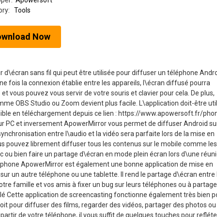
oper:
Apowersoft
ory:
Tools
ownload Now
 d\écran sans fil qui peut être utilisée pour diffuser un téléphone Andr
e fois la connexion établie entre les appareils, l\écran diffusé pourra
t vous pouvez vous servir de votre souris et clavier pour cela. De plus,
omme OBS Studio ou Zoom devient plus facile. L\application doit-être uti
ible en téléchargement depuis ce lien : https://www.apowersoft.fr/pho
 sur PC et inversement ApowerMirror vous permet de diffuser Android su
ynchronisation entre l\audio et la vidéo sera parfaite lors de la mise en
vous pouvez librement diffuser tous les contenus sur le mobile comme les
c ou bien faire un partage d\écran en mode plein écran lors d\une réuni
éléphone ApowerMirror est également une bonne application de mise en
sur un autre téléphone ou une tablette. Il rend le partage d\écran entre 
tre famille et vos amis à fixer un bug sur leurs téléphones ou à partage
élé Cette application de screencasting fonctionne également très bien p
oit pour diffuser des films, regarder des vidéos, partager des photos ou
partir de votre téléphone, il vous suffit de quelques touches pour refléte