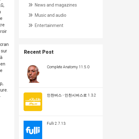
News and magazines
LG,
n
Music and audio
me
tre
Entertainment
roir
écran
 sur
Recent Post
 à
 en
Complete Anatomy 11.5.0
e️
p,
ture.
인천버스 - 인천시버스로 1.3.2
>
Fulli 2.7.13