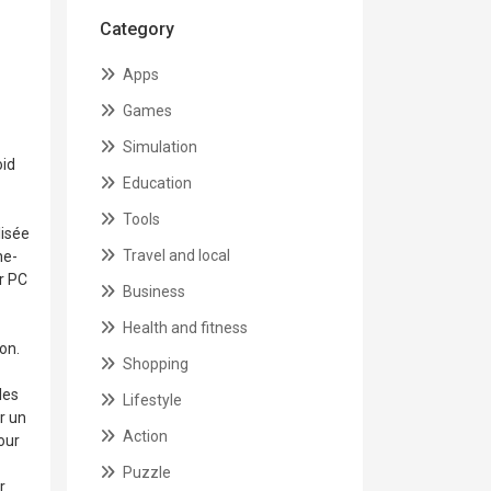
Category
Apps
Games
Simulation
oid
Education
Tools
lisée
Travel and local
ne-
r PC
Business
Health and fitness
on.
Shopping
les
Lifestyle
r un
Action
our
Puzzle
r