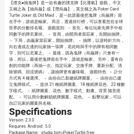
【撲克●抽鬼牌】是一款有趣的撲克牌【比運氣】遊戲， 中文
又稱之為【抽烏龜】或【潛烏龜】，英文稱之為 Poker Card
Turtle Joker 或 Old Maid， 是一款誰最後把鬼牌（烏龜牌）留
在手中，誰就是輸家。 而且，透過排行榜，可以查看您在全球
世界的分數排名喔。 遊戲規則 : － 首先，每位玩家先將手中相
同數字的牌丟棄掉。 － 首局，由開局者當莊家，先開始抽牌。
－ 下局，由贏家當莊家，開始抽牌。 － 抽牌，以逆時針方向，
向右邊或左邊的玩家抽一張牌，若此時與手中的牌有相同數
字，則可以丟棄之。 － 最後，因為鬼牌（烏龜牌）只會有一
張，所以，最後把鬼牌留在手中，誰就是輸家。 另外，還有自
創的功能牌（再抽一次、指定玩家、交換手牌、重新分配、清
除號碼、回流號碼），讓抽牌更有趣味喔。 遊戲特色 : － 計分
方式有 4 種選擇。 － 由你自己新建紙牌圖案。 － 由你自己建
立鬼牌樣式。 － 提供 21 種紙牌圖案、18 種紙牌花色、22 種數
字樣式。 － 紙牌圖案、花色、數字樣式、動畫、背景 隨意搭
配。 － 可以用分數解鎖紙牌圖案、花色。 － 點擊玩家，可以
自訂玩家的圖案與名稱。
Specifications
Version: 2.3.0
Requires: Android : 5.0
Package Name: : studio.tom.iPokerTurtle.free