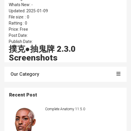
Whats New: -
Updated: 2025-01-09
File size: : 0
Ratting : 0
Price: Free
Post Date:
Publish Date:
撲克●抽鬼牌 2.3.0
Screenshots
Our Category
Recent Post
Complete Anatomy 11.5.0