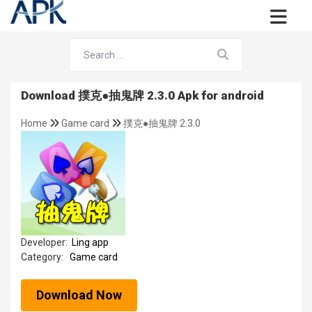
Download 撲克●抽鬼牌 2.3.0 Apk for android
Home
Game card
撲克●抽鬼牌 2.3.0
Developer:
Ling app
Category:
Game card
Download Now