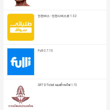
인천버스 - 인천시버스로 1.3.2
Fulli 2.7.13
SRT D-Ticket จองตั๋วรถไฟ 1.72