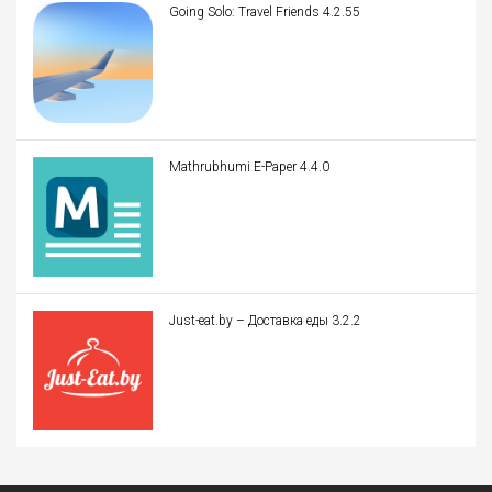
Going Solo: Travel Friends 4.2.55
Mathrubhumi E-Paper 4.4.0
Just-eat.by – Доставка еды 3.2.2