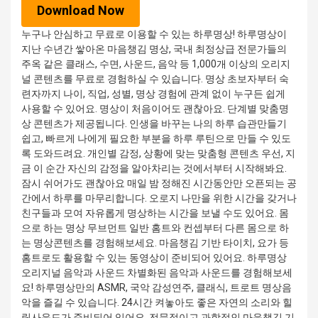
Download Now
누구나 안심하고 무료로 이용할 수 있는 하루명상! 하루명상이
지난 수년간 쌓아온 마음챙김 명상, 국내 최정상급 전문가들의
주옥 같은 클래스, 수면, 사운드, 음악 등 1,000개 이상의 오리지
널 콘텐츠를 무료로 경험하실 수 있습니다. 명상 초보자부터 숙
련자까지 나이, 직업, 성별, 명상 경험에 관계 없이 누구든 쉽게
사용할 수 있어요. 명상이 처음이어도 괜찮아요. 단계별 맞춤명
상 콘텐츠가 제공됩니다. 인생을 바꾸는 나의 하루 습관만들기
쉽고, 빠르게 나에게 필요한 부분을 하루 루틴으로 만들 수 있도
록 도와드려요. 개인별 감정, 상황에 맞는 맞춤형 콘텐츠 우선, 지
금 이 순간 자신의 감정을 알아차리는 것에서부터 시작해봐요.
잠시 쉬어가도 괜찮아요 매일 밤 정해진 시간동안만 오픈되는 공
간에서 하루를 마무리합니다. 오로지 나만을 위한 시간을 갖거나
친구들과 모여 자유롭게 명상하는 시간을 보낼 수도 있어요. 몸
으로 하는 명상 무브먼트 일반 홈트와 컨셉부터 다른 몸으로 하
는 명상콘텐츠를 경험해보세요. 마음챙김 기반 타이치, 요가 등
홈트로도 활용할 수 있는 동영상이 준비되어 있어요. 하루명상
오리지널 음악과 사운드 차별화된 음악과 사운드를 경험해보세
요! 하루명상만의 ASMR, 국악 감성연주, 클래식, 트로트 명상음
악을 즐길 수 있습니다. 24시간 켜놓아도 좋은 자연의 소리와 힐
링사운드가 준비되어 있어요. 전문적이고 과학적인 마음챙김 기