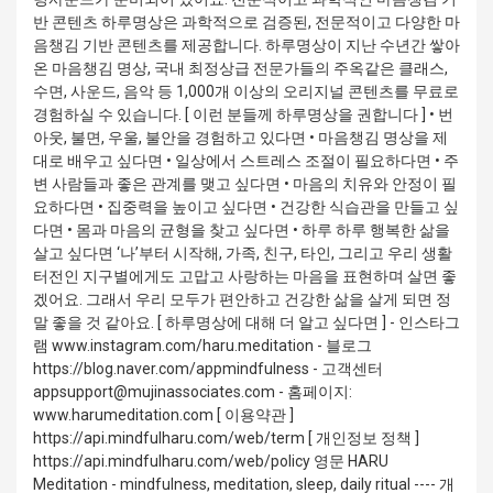
반 콘텐츠 하루명상은 과학적으로 검증된, 전문적이고 다양한 마
음챙김 기반 콘텐츠를 제공합니다. 하루명상이 지난 수년간 쌓아
온 마음챙김 명상, 국내 최정상급 전문가들의 주옥같은 클래스,
수면, 사운드, 음악 등 1,000개 이상의 오리지널 콘텐츠를 무료로
경험하실 수 있습니다. [ 이런 분들께 하루명상을 권합니다 ] • 번
아웃, 불면, 우울, 불안을 경험하고 있다면 • 마음챙김 명상을 제
대로 배우고 싶다면 • 일상에서 스트레스 조절이 필요하다면 • 주
변 사람들과 좋은 관계를 맺고 싶다면 • 마음의 치유와 안정이 필
요하다면 • 집중력을 높이고 싶다면 • 건강한 식습관을 만들고 싶
다면 • 몸과 마음의 균형을 찾고 싶다면 • 하루 하루 행복한 삶을
살고 싶다면 ‘나’부터 시작해, 가족, 친구, 타인, 그리고 우리 생활
터전인 지구별에게도 고맙고 사랑하는 마음을 표현하며 살면 좋
겠어요. 그래서 우리 모두가 편안하고 건강한 삶을 살게 되면 정
말 좋을 것 같아요. [ 하루명상에 대해 더 알고 싶다면 ] - 인스타그
램 www.instagram.com/haru.meditation - 블로그
https://blog.naver.com/appmindfulness - 고객센터
appsupport@mujinassociates.com - 홈페이지:
www.harumeditation.com [ 이용약관 ]
https://api.mindfulharu.com/web/term [ 개인정보 정책 ]
https://api.mindfulharu.com/web/policy 영문 HARU
Meditation - mindfulness, meditation, sleep, daily ritual ---- 개