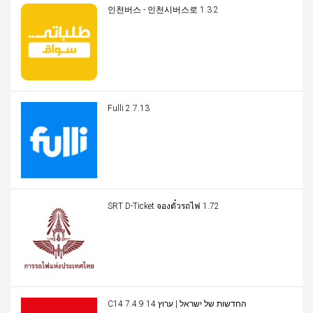
인천버스 - 인천시버스로 1.3.2
Fulli 2.7.13
SRT D-Ticket จองตั๋วรถไฟ 1.72
C14 החדשות של ישראל | ערוץ 14 7.4.9