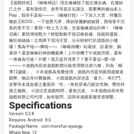
【遊戲特色】 《咻咻神話》現在修練除了能左擁女媧、右摟妲
己之外，還有孫悟空、炎帝等當左右護法，那麼爽的修仙多人
Play，我等不及啦~~~~ 《咻咻打怪》一下深入大荒，狩獵百
種妖王BOSS，一下遊歷凡界，降妖除魔解鎖秘寶，寶相拿不完
真的拿不完！看我一秒上天入地，光速修練成仙封神！ 《咻咻
召喚》要想增強戰力？輕鬆動動手指召喚裝備、技能與靈寵，
瘋狂抽抽抽！立馬降下混沌天雷，分分秒秒打趴擋路的小嘍
囉！夷為平地~~爽啦~~~ 《咻咻掛機》站著掛、趴著掛、躺
著掛？還是咻咻封神掛機最爽！上午掛機下午就能升階，還有
一堆修為可撿！什麼！我又提升境界了？要不要這~麼~快
~~~~ ※遊戲內容依遊戲軟體分級管理辦法第六條，列為「輔
導12歲級」。 ※本遊戲為免費使用，遊戲內另提供購買虛擬遊
戲幣、物品等付費服務。 ※因遊戲內容涉及「暴力」-有打鬥、
攻擊等未達血腥之畫面與「性」–角色穿著凸顯女性胸、臀性特
徵之服飾。 ※請注意遊戲時間，避免沉迷。 ※本遊戲由荷米斯
遊戲有限公司代理，如有疑問，請與本遊戲客服管道聯繫。
Specifications
Version: 0.2.8
Requires: Android : 8.0
Package Name: : com.morefun.wjswgp
Whats New: 12