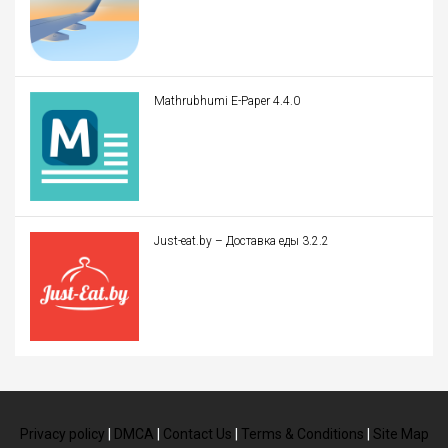
Mathrubhumi E-Paper 4.4.0
Just-eat.by – Доставка еды 3.2.2
Privacy policy
|
DMCA
|
Contact Us
|
Terms & Conditions
|
Site Map