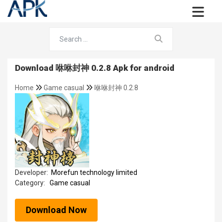
Download 咻咻封神 0.2.8 Apk for android
Home
Game casual
咻咻封神 0.2.8
Developer:
Morefun technology limited
Category:
Game casual
Download Now