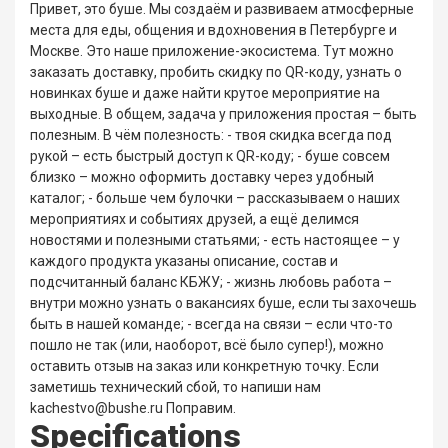
Привет, это буше. Мы создаём и развиваем атмосферные
места для еды, общения и вдохновения в Петербурге и
Москве. Это наше приложение-экосистема. Тут можно
заказать доставку, пробить скидку по QR-коду, узнать о
новинках буше и даже найти крутое мероприятие на
выходные. В общем, задача у приложения простая – быть
полезным. В чём полезность: - твоя скидка всегда под
рукой – есть быстрый доступ к QR-коду; - буше совсем
близко – можно оформить доставку через удобный
каталог; - больше чем булочки – рассказываем о наших
мероприятиях и событиях друзей, а ещё делимся
новостями и полезными статьями; - есть настоящее – у
каждого продукта указаны описание, состав и
подсчитанный баланс КБЖУ; - жизнь любовь работа –
внутри можно узнать о вакансиях буше, если ты захочешь
быть в нашей команде; - всегда на связи – если что-то
пошло не так (или, наоборот, всё было супер!), можно
оставить отзыв на заказ или конкретную точку. Если
заметишь технический сбой, то напиши нам
kachestvo@bushe.ru Поправим.
Specifications