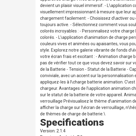
devient un plaisir visuel immersif. - L\application 
visuellement impressionnant à mesure que leur app
chargement facilement: - Choisissez d\activer ou d
toujours active. - Sélectionnez comment vous sou
colorés incroyables : - Personnalisez votre charge
colorés. - L\application d\animation de charge p
couleurs vives et animées ou apaisantes, vous pou
style. Explorez notre galerie vibrante de fonds d\
votre écran frais et excitant : - Animation charge 
pas de vérifier tout ce que vous devez savoir sur v
de la Batterie - Tension - Statut de la Batterie - 
conviviale, avec un accent sur la personnalisation 
appliquez-les à l\charge batterie animation. C\est
chargeur. Avantages de l\application animation char
sur le statut de la batterie de votre appareil. Ani
verrouillage Prévisualisez le thème d\animation de 
afficher la charge sur l\écran de verrouillage, n\h
de thèmes de charge de batterie.\
Specifications
Version: 2.1.4