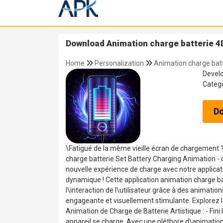
Download Animation charge batterie 4D
Home
Personalization
Animation charge batt
Devel
Categ
D
\Fatigué de la même vieille écran de chargement ? 
charge batterie Set Battery Charging Animation - c
nouvelle expérience de charge avec notre applicat
dynamique ! Cette application animation charge b
l\interaction de l\utilisateur grâce à des animati
engageante et visuellement stimulante. Explorez la
Animation de Charge de Batterie Artistique : - Fini
appareil se charge. Avec une pléthore d\animatio