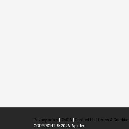
Privacy policy
|
DMCA
|
Contact Us
|
Terms & Conditio
COPYRIGHT © 2026
ApkJim