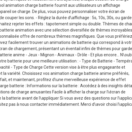
cool animation charge batterie fournit aux utilisateurs un affichage
areil se charge. De plus, vous pouvez personnaliser votre écran de
e couper les sons. - Réglez la durée d\affichage : 5s, 10s, 30s, ou garde
haitez rejeter les effets : tapotement simple ou double. Thèmes de cha
 batterie animation avec une sélection diversifiée de thèmes incroyables
ersonnalisée offre de nombreux thèmes magnifiques. Que vous préférie
vez facilement trouver un animations de batterie qui correspond à vot
écran de chargement, présentant un éventail infini de thèmes pour garde
batterie anime - Jeux - Mignon - Animaux - Drôle - Et plus encore... N\oub
otre batterie pour une meilleure utilisation : - Type de Batterie - Tempér
Capacité - Type de Charge Cette version vise à être plus engageante et
et la variété. Choisissez vos animation charge batterie anime préférés,
 fait, et maintenant, profitez d\une merveilleuse expérience de effet
ge batterie : Informations sur la batterie : Accédez à des insights déta
mations de charge amusantes Facile à afficher la charge sur l\écran de
la batterie avant de l\appliquer Si vous avez des questions sur l\applic
ésitez pas à nous contacter immédiatement. Merci d\avoir choisi l\applic