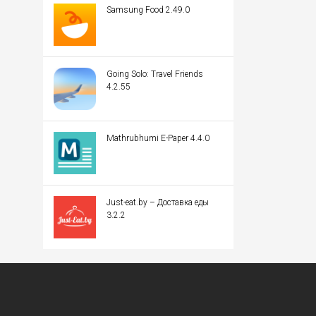
Samsung Food 2.49.0
Going Solo: Travel Friends
4.2.55
Mathrubhumi E-Paper 4.4.0
Just-eat.by – Доставка еды
3.2.2