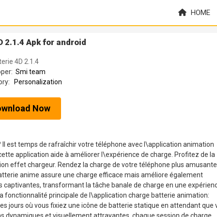
HOME
 2.1.4 Apk for android
erie 4D 2.1.4
oper:
Smi team
ory:
Personalization
ownload Now
Il est temps de rafraîchir votre téléphone avec l\application animation
ette application aide à améliorer l\expérience de charge. Profitez de la
ion effet chargeur. Rendez la charge de votre téléphone plus amusante
atterie anime assure une charge efficace mais améliore également
ons captivantes, transformant la tâche banale de charge en une expérien
 fonctionnalité principale de l\application charge batterie animation:
 les jours où vous fixiez une icône de batterie statique en attendant que 
ns dynamiques et visuellement attrayantes, chaque session de charge