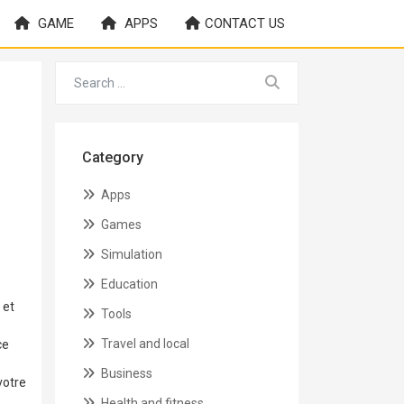
GAME
APPS
CONTACT US
Category
Apps
Games
Simulation
Education
 et
Tools
Travel and local
ce
Business
votre
Health and fitness