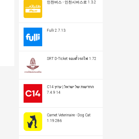
인천버스 - 인천시버스로 1.3.2
Fulli 2.7.13
SRT D-Ticket จองตั๋วรถไฟ 1.72
C14 החדשות של ישראל | ערוץ
14 7.4.9
Carnet Veterinaire - Dog Cat
1.19.286