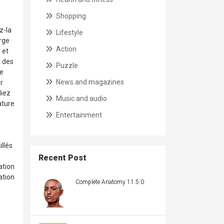
Shopping
z-la
Lifestyle
rge
Action
 et
z des
Puzzle
re
News and magazines
r
liez
Music and audio
ature
Entertainment
illés
Recent Post
ation
ation
Complete Anatomy 11.5.0