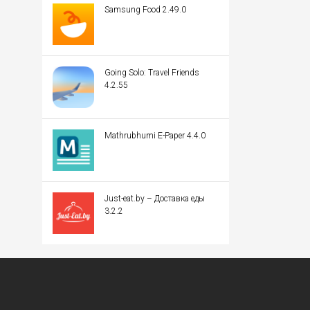
Samsung Food 2.49.0
Going Solo: Travel Friends
4.2.55
Mathrubhumi E-Paper 4.4.0
Just-eat.by – Доставка еды
3.2.2