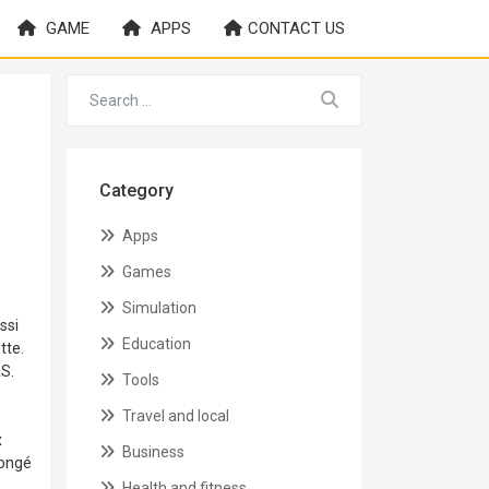
GAME
APPS
CONTACT US
Category
Apps
Games
Simulation
ssi
Education
tte.
AS.
Tools
Travel and local
x
Business
congé
Health and fitness