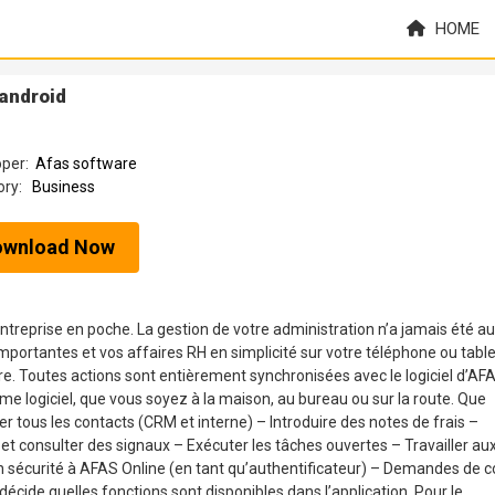
HOME
 android
oper:
Afas software
ory:
Business
ownload Now
entreprise en poche. La gestion de votre administration n’a jamais été au
mportantes et vos affaires RH en simplicité sur votre téléphone ou table
e. Toutes actions sont entièrement synchronisées avec le logiciel d’AF
me logiciel, que vous soyez à la maison, au bureau ou sur la route. Que
 tous les contacts (CRM et interne) – Introduire des notes de frais –
 et consulter des signaux – Exécuter les tâches ouvertes – Travailler au
n sécurité à AFAS Online (en tant qu’authentificateur) – Demandes de 
cide quelles fonctions sont disponibles dans l’application. Pour le