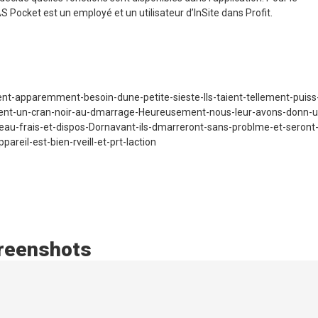
FAS Pocket est un employé et un utilisateur d’InSite dans Profit.
ent-apparemment-besoin-dune-petite-sieste-Ils-taient-tellement-puiss
ichaient-un-cran-noir-au-dmarrage-Heureusement-nous-leur-avons-donn-u
eau-frais-et-dispos-Dornavant-ils-dmarreront-sans-problme-et-seront-
areil-est-bien-rveill-et-prt-laction
reenshots