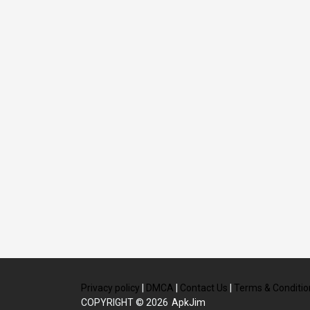
Privacy policy
|
DMCA
|
Contact Us
|
Terms & Conditio
COPYRIGHT © 2026
ApkJim