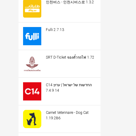
인천버스 - 인천시버스로 1.3.2
Fulli 2.7.13
SRT D-Ticket จองตั๋วรถไฟ 1.72
C14 החדשות של ישראל | ערוץ
14 7.4.9
Carnet Veterinaire - Dog Cat
1.19.286