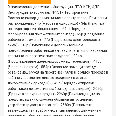
В приложении доступно: - Инструкции: ПТЭ, ИСИ, ИДП,
Инструкция по тормозам №151 - Тестирование
Ространснадзор для машиниста электровоза - Приказы и
распоряжения: - 4р (Работа в одно лицо) - 34р (Памятка
по недопущению боксования) - 61р (Порядок
формирования локомотивных бригад) - 65р (Продление
рабочего времени) - 77р (Подготовка электровозов в
зиму) - 116р (Положение о дополнительном
премировании работников за результаты использования
топливно-энергетических ресурсов) - 304р
(Проследование железнодорожных переездов) - 410р
(Человек на пути) - 554р (Оказание помощи поезду,
остановившемуся на перегоне) - 569р (Порядок проезда в
кабине управления лиц, не входящих в состав
локомотивной бригады) - 649р (Порядок отправки
работников локомотивных бригад пассажиром) - 2050р
(Правила по охране труда) - 2260р (Рекомендации по
предотвращению случаев обрывов автосцепных
устройств грузовых вагонов) - 2580р (Регламент
взаимодействия работников, связанных с движением
поездов с работниками локомотивных бригад при