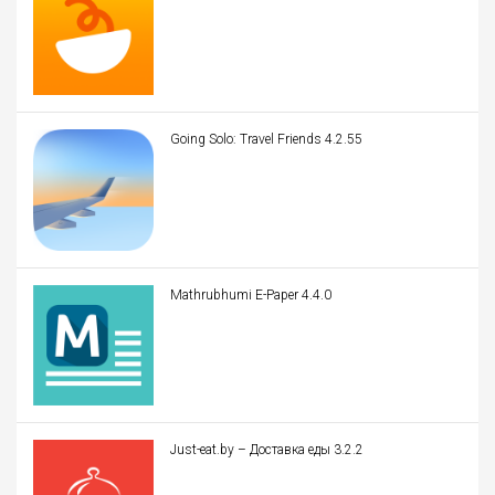
Going Solo: Travel Friends 4.2.55
Mathrubhumi E-Paper 4.4.0
Just-eat.by – Доставка еды 3.2.2