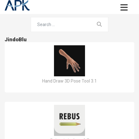
JindoBlu
Hand Draw 3D Pose Tool 3.1