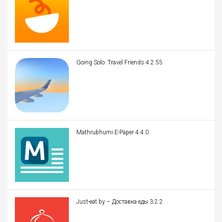
Going Solo: Travel Friends 4.2.55
Mathrubhumi E-Paper 4.4.0
Just-eat.by – Доставка еды 3.2.2