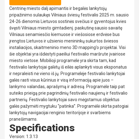
Centrinę miesto dalį apimantis ir begalės lankytojų
pripažinimo sulaukęs Vilniaus šviesų festivalis 2025 m. sausio
24-26 dienomis Lietuvos sostinės svečius ir gyventojus kvies
švęsti Vilniaus miesto gimtadienį. paskutinę sausio savaitę
Vilniaus senamiesčio kiemuose ir viešosiose erdvėse bus
įrengtos Lietuvos ir užsienio menininkų sukurtos šviesos
instaliacijos, skaitmeninio meno 3D mapping’o projektai. Visi
šie objektai yra išdėstyti paeiliui festivalio maršrute įvairiose
miesto vietose. Mobilioji programėlė yra skirta tam, kad
festivalio lankytojai galėtų iš eilės aplankyti visus eksponatus
ir nepraleisti nė vieno iš jų. Programėlėje festivalio lankytojai
galės rasti visus kūrinius ir visą informaciją apie juos –
lankymo valandas, aprašymą ir adresą. Programėlė taip pat
suteiks prieigą prie pagrindinių festivalio naujienų ir festivalio
partnerių. Festivalio lankytojai savo mėgstamus objektus
galės pažymėti mygtuku “patinka”. Programėlė skirta patogiai
lankytojų navigacijai renginio teritorijoje ir svarbiems
pranešimams.
Specifications
Version: 1.3.13