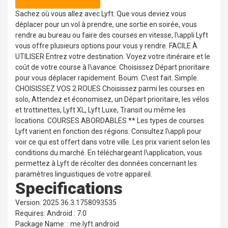
Sachez où vous allez avec Lyft. Que vous deviez vous
déplacer pour un vol à prendre, une sortie en soirée, vous
rendre au bureau ou faire des courses en vitesse, l\appli Lyft
vous offre plusieurs options pour vous y rendre. FACILE À
UTILISER Entrez votre destination. Voyez votre itinéraire et le
coût de votre course à l\avance. Choisissez Départ prioritaire
pour vous déplacer rapidement. Boum. C\est fait. Simple.
CHOISISSEZ VOS 2 ROUES Choisissez parmi les courses en
solo, Attendez et économisez, un Départ prioritaire, les vélos
et trottinettes, Lyft XL, Lyft Luxe, Transit ou même les
locations. COURSES ABORDABLES ** Les types de courses
Lyft varient en fonction des régions. Consultez l\appli pour
voir ce qui est offert dans votre ville. Les prix varient selon les
conditions du marché. En téléchargeant l\application, vous
permettez à Lyft de récolter des données concernant les
paramètres linguistiques de votre appareil.
Specifications
Version: 2025.36.3.1758093535
Requires: Android : 7.0
Package Name: : me.lyft.android