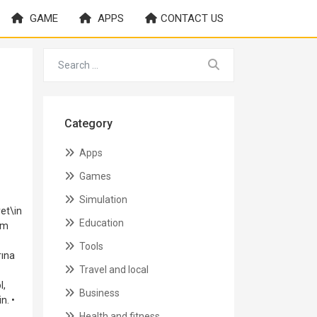
GAME
APPS
CONTACT US
Category
Apps
Games
Simulation
yet\in
Education
ım
Tools
rına
Travel and local
l,
Business
. •⁠
Health and fitness