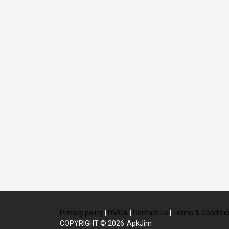
Privacy policy
|
DMCA
|
Contact Us
|
Terms & Conditio
COPYRIGHT © 2026
ApkJim