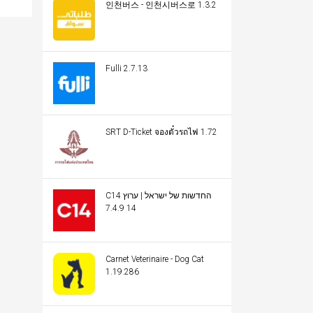
인천버스 - 인천시버스로 1.3.2
Fulli 2.7.13
SRT D-Ticket จองตั๋วรถไฟ 1.72
C14 החדשות של ישראל | ערוץ
14 7.4.9
Carnet Veterinaire - Dog Cat
1.19.286