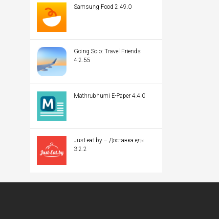
Samsung Food 2.49.0
Going Solo: Travel Friends
4.2.55
Mathrubhumi E-Paper 4.4.0
Just-eat.by – Доставка еды
3.2.2