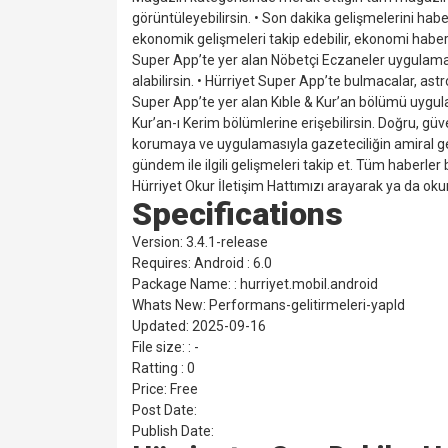
görüntüleyebilirsin. •⁠ ⁠Son dakika gelişmelerini hab
ekonomik gelişmeleri takip edebilir, ekonomi haberl
Super App’te yer alan Nöbetçi Eczaneler uygulaması 
alabilirsin. •⁠ ⁠Hürriyet Super App’te bulmacalar, astr
Super App’te yer alan Kıble & Kur’an bölümü uygulam
Kur’an-ı Kerim bölümlerine erişebilirsin. Doğru, gü
korumaya ve uygulamasıyla gazeteciliğin amiral g
gündem ile ilgili gelişmeleri takip et. Tüm haberler
Hürriyet Okur İletişim Hattımızı arayarak ya da oku
Specifications
Version: 3.4.1-release
Requires: Android : 6.0
Package Name: : hurriyet.mobil.android
Whats New: Performans-gelitirmeleri-yapld
Updated: 2025-09-16
File size: : -
Ratting : 0
Price: Free
Post Date:
Publish Date: