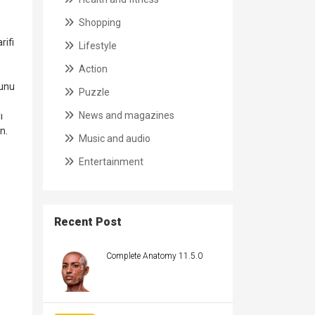
Shopping
rifi
Lifestyle
Action
munu
Puzzle
e
News and magazines
ı
n.
Music and audio
Entertainment
Recent Post
Complete Anatomy 11.5.0