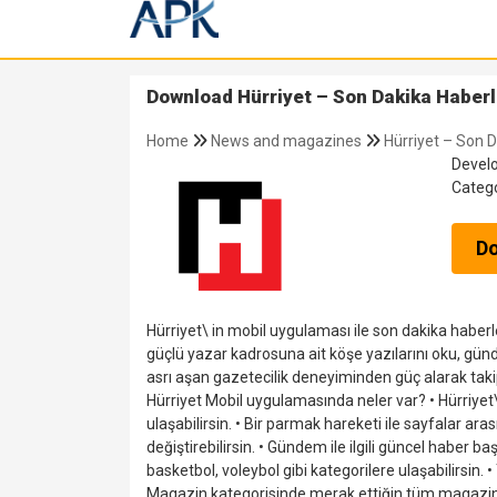
Download Hürriyet – Son Dakika Haberle
Home
News and magazines
Hürriyet – Son D
Devel
Categ
D
Hürriyet\ in mobil uygulaması ile son dakika haberler
güçlü yazar kadrosuna ait köşe yazılarını oku, gü
asrı aşan gazetecilik deneyiminden güç alarak taki
Hürriyet Mobil uygulamasında neler var? •⁠ ⁠Hürriye
ulaşabilirsin. •⁠ ⁠Bir parmak hareketi ile sayfalar a
değiştirebilirsin. •⁠ ⁠Gündem ile ilgili güncel haber ba
basketbol, voleybol gibi kategorilere ulaşabilirsin. •⁠ ⁠
⁠Magazin kategorisinde merak ettiğin tüm magazin gel