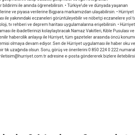
er bildirimi ile anında öğrenebilirsin. •⁠ ⁠Türkiye\de ve dünyada yaşanan
erine ve piyasa verilerine Bigpara markamızdan ulaşabilirsin. •⁠ ⁠Hürriyet
ile yakınındaki eczaneleri görüntüleyebilir ve nöbetçi eczanelere yol ta
oloji, tv rehberi ve deprem haritası uygulamalarına erişebilirsin. •⁠ ⁠Hürriyet
ası ile ibadetlerinizi kolaylaştıracak Namaz Vakitleri, Kıble Pusulası ve
venilir habercilik anlayışı ile Hürriyet, tüm gazeteler arasında öncü konu
emisi olmaya devam ediyor. Sen de Hürriyet uygulaması ile haber oku v
 bir tık uzağında olsun. Soru, görüş ve önerilerini 0 850 224 0 222 numaral
riletisim@hurriyet.com.tr adresine e-posta göndererek bizlere iletebilirsi