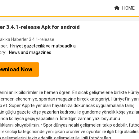
HOME
r 3.4.1-release Apk for android
akika Haberler 3.4.1-release
oper:
Hrriyet gazetecilik ve matbaaclk a
ory:
News and magazines
ownload Now
ini anlık bildirimler ile hemen öğren. En sıcak gelişmelerle birlikte Hürri
ndemden ekonomiye, spordan magazine birçok kategoriyi, Hürriyet’in yar
p et. Super App’te yer alan hayatınıza dokunacak uygulamalarla tanış.
t\in güçlü gazete köşe yazarları kadrosu ile gündeme yönelik köşe yazıla
rasında kolayca geçiş yapabilirsin. İstediğin zaman yazı boyutunu
şlıklarını okuyabilirsin. •⁠ ⁠Spor dünyasındaki gelişmeleri takip edebilir, futbo
Teknoloji kategorisinde yeni çıkan ürünler ve oyunlar ile ilgili bilgi alabilirsin
işmelerini takip edebilir, gelişmeler ile ilgili fotoğrafları