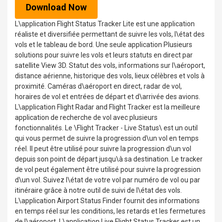
Download Now
L\application Flight Status Tracker Lite est une application
réaliste et diversifiée permettant de suivre les vols, l\état des
vols et le tableau de bord. Une seule application Plusieurs
solutions pour suivre les vols et leurs statuts en direct par
satellite View 3D. Statut des vols, informations sur l\aéroport,
distance aérienne, historique des vols, lieux célèbres et vols à
proximité. Caméras d\aéroport en direct, radar de vol,
horaires de vol et entrées de départ et d\arrivée des avions.
L\application Flight Radar and Flight Tracker est la meilleure
application de recherche de vol avec plusieurs
fonctionnalités. Le \Flight Tracker - Live Status\ est un outil
qui vous permet de suivre la progression d\un vol en temps
réel. Il peut être utilisé pour suivre la progression d\un vol
depuis son point de départ jusqu\à sa destination. Le tracker
de vol peut également être utilisé pour suivre la progression
d\un vol. Suivez l\état de votre vol par numéro de vol ou par
itinéraire grâce à notre outil de suivi de l\état des vols.
L\application Airport Status Finder fournit des informations
en temps réel sur les conditions, les retards et les fermetures
de l\aéroport. L\application Live Flight Status Tracker est un