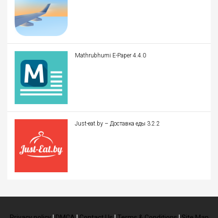
Mathrubhumi E-Paper 4.4.0
Just-eat.by – Доставка еды 3.2.2
Privacy policy
|
DMCA
|
Contact Us
|
Terms & Conditions
|
Site Map