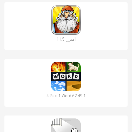
آمیرزا 11.5
4 Pics 1 Word 62.49.1