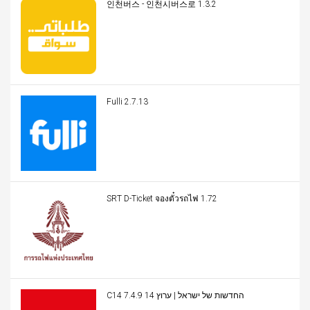
인천버스 - 인천시버스로 1.3.2
Fulli 2.7.13
SRT D-Ticket จองตั๋วรถไฟ 1.72
C14 החדשות של ישראל | ערוץ 14 7.4.9